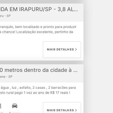
CHÁCARA À VENDA EM IRAPURU/SP - 3,8 ALQUEIRES
ru - SP
ranquilo, bem localizado e pronto para produzir
a chance! Localização excelente, pertinho da
total: 3,8 alqueires Com: Mangueira, Silo,
ia Valor total: R$ 650.000,00 Documentação
ferir! Ideal para criação de animais, plantio ou
MAIS DETALHES
 interior!
Chácara de 11.750 metros dentro da cidade à venda
ena - SP
gua , luz , asfalto, 2 casas , 2 barracões para
sto rural pago 1 vez ao ano de R$ 17 reais !
MAIS DETALHES