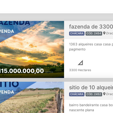
Drac
CHÁCARA
CÓD. 2454
1363 alqueires casa casa p
pagmento
115.000.000,00
3300 Hectares
Venda
sitio de 10 alquei
Drac
CHÁCARA
CÓD. 2452
bairro bandeirante casa b
nascente plana