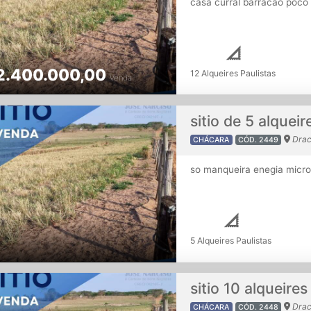
casa curral barracao poco 
2.400.000,00
12 Alqueires Paulistas
Venda
sitio de 5 alqueir
Drac
CHÁCARA
CÓD. 2449
so manqueira enegia micro
5 Alqueires Paulistas
sitio 10 alqueire
Drac
CHÁCARA
CÓD. 2448