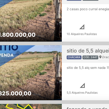
2 casas poco curral enegia
1.800.000,00
10 Alqueires Paulistas
Venda
sitio de 5,5 alque
Drac
CHÁCARA
CÓD. 2447
sitio de 5,5 alq sem nada 1
825.000,00
5,5 Alqueires Paulistas
Venda