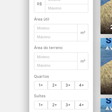
R$
Área útil
R$
m²
Área do terreno
m²
Quartos
1+
2+
3+
4+
Suítes
1+
2+
3+
4+