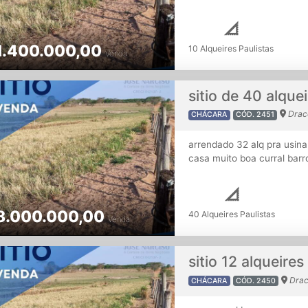
1.400.000,00
10 Alqueires Paulistas
Venda
sitio de 40 alqu
Drac
CHÁCARA
CÓD. 2451
arrendado 32 alq pra usin
casa muito boa curral barr
8.000.000,00
40 Alqueires Paulistas
Venda
sitio 12 alqueire
Drac
CHÁCARA
CÓD. 2450