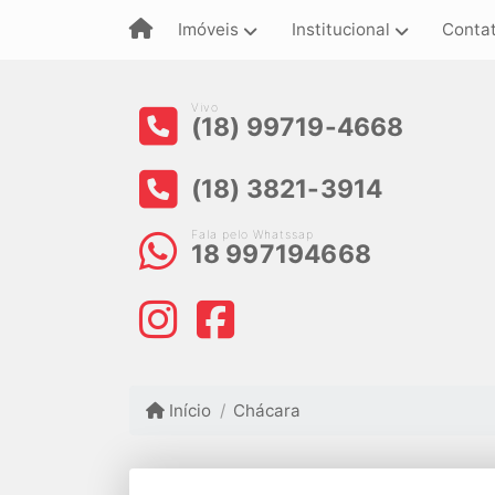
Imóveis
Institucional
Conta
Vivo
(18) 99719-4668
(18) 3821-3914
Fala pelo Whatssap
18 997194668
Início
Chácara