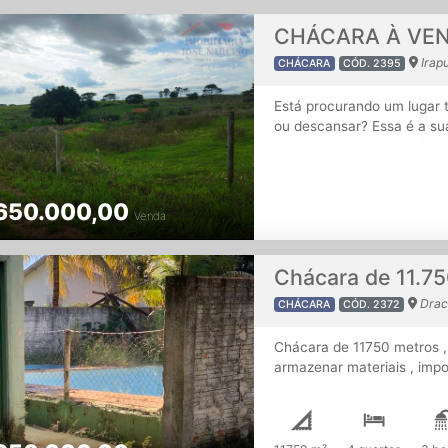
Irapu
CHÁCARA
CÓD. 2395
Está procurando um lugar t
ou descansar? Essa é a su
cidade de Irapuru/SP. Área 
Microbacia Ótima topograf
em ordem. Pronto para trans
650.000,00
para curtir com a família no
Venda
Drac
CHÁCARA
CÓD. 2372
Chácara de 11750 metros , á
armazenar materiais , impo
Pasto ,