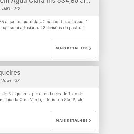
fazenda a venda em Agua Clara ms 534,85 alqueires pasto
 Clara - MS
5 alqueires paulistas. 2 nascentes de água, 1
poço semi artesiano. 22 divisões de pasto. 2
ira boa. Município de Água Clara -MS 93 km da
km de cascalho. Estrada bem conservada o ano
. Preço: R$ 80.000,00 por alqueire Total: R$
MAIS DETALHES
queires
 Verde - SP
l de 3 alqueires, próximo da cidade 1 km de
nicípio de Ouro Verde, interior de São Paulo
MAIS DETALHES