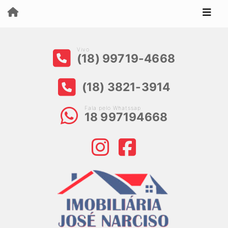
Vivo
(18) 99719-4668
(18) 3821-3914
Fala pelo Whatssap
18 997194668