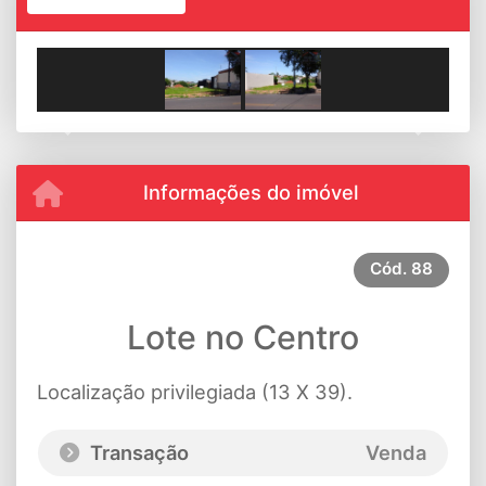
Previous
Next
Informações do imóvel
Cód.
88
Lote no Centro
Localização privilegiada (13 X 39).
Transação
Venda