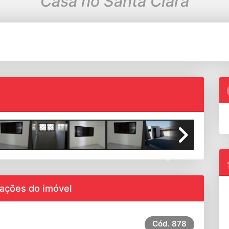
Casa no Santa Clara
Next
ações do imóvel
Cód.
878