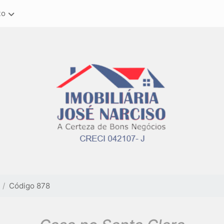
to
Código 878