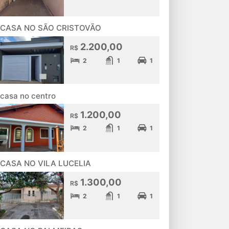
CASA NO SÃO CRISTOVÃO
2.200,00
R$
2
1
1
casa no centro
1.200,00
R$
2
1
1
CASA NO VILA LUCELIA
1.300,00
R$
2
1
1