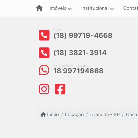
Imóveis
Institucional
Conta
Vivo
(18) 99719-4668
(18) 3821-3914
Fala pelo Whatssap
18 997194668
Início
Locação
Dracena - SP
Casa