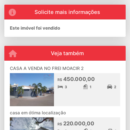
Solicite mais informações
Este imóvel foi vendido
Veja também
CASA A VENDA NO FREI MOACIR 2
450.000,00
R$
3
1
2
casa em ótima localização
220.000,00
R$