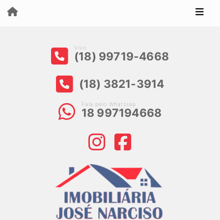
Vivo
(18) 99719-4668
(18) 3821-3914
Fala pelo Whatssap
18 997194668