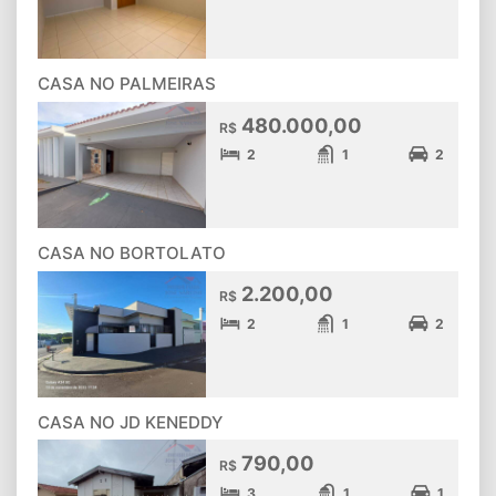
CASA NO PALMEIRAS
480.000,00
R$
2
1
2
CASA NO BORTOLATO
2.200,00
R$
2
1
2
CASA NO JD KENEDDY
790,00
R$
3
1
1