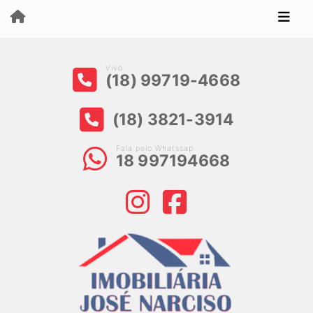
Vivo
(18) 99719-4668
(18) 3821-3914
Fala pelo Whatssap
18 997194668