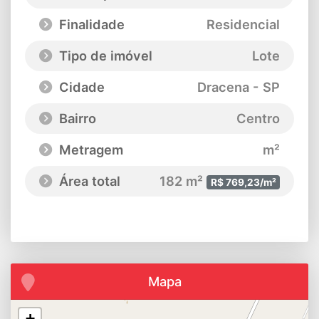
Finalidade
Residencial
Tipo de imóvel
Lote
Cidade
Dracena - SP
Bairro
Centro
Metragem
m²
Área total
182 m²
R$ 769,23/m²
Mapa
+