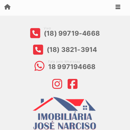
Vivo
(18) 99719-4668
(18) 3821-3914
Fala pelo Whatssap
18 997194668