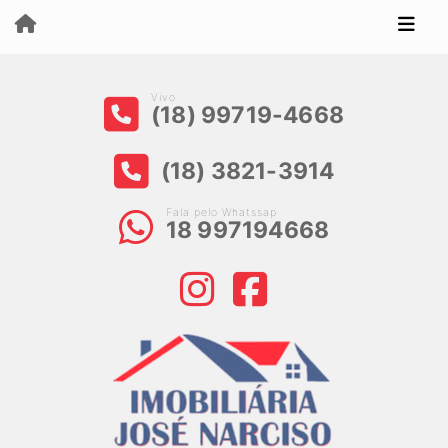
Vivo
(18) 99719-4668
(18) 3821-3914
Fala pelo Whatssap
18 997194668