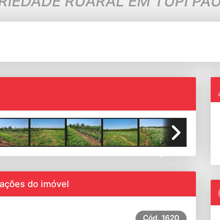
RIEDADE RUARAL EM TUPI PAU
Next
ações do imóvel
Cód.
1620