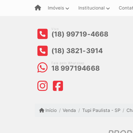
Imóveis
Institucional
Conta
Vivo
(18) 99719-4668
(18) 3821-3914
Fala pelo Whatssap
18 997194668
Início
Venda
Tupi Paulista - SP
Ch