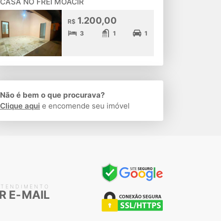
CASA NO FREI MOACIR
1.200,00
R$
3
1
1
Não é bem o que procurava?
Clique aqui
e encomende seu imóvel
ATENDIMENTO
R E-MAIL