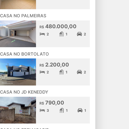
CASA NO PALMEIRAS
480.000,00
R$
2
1
2
CASA NO BORTOLATO
2.200,00
R$
2
1
2
CASA NO JD KENEDDY
790,00
R$
3
1
1