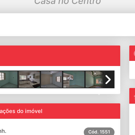
Casa no Centro
Next
ações do imóvel
nh.
Cód.
1551