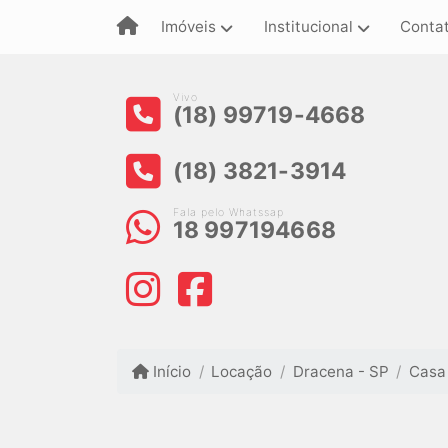
Imóveis
Institucional
Conta
Vivo
(18) 99719-4668
(18) 3821-3914
Fala pelo Whatssap
18 997194668
Início
Locação
Dracena - SP
Casa