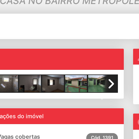
CASA NO BAIRRO METRÓPOL
Next
ações do imóvel
Vagas cobertas
Cód.
1391