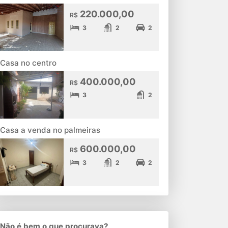
220.000,00
R$
3
2
2
Casa no centro
400.000,00
R$
3
2
Casa a venda no palmeiras
600.000,00
R$
3
2
2
Não é bem o que procurava?