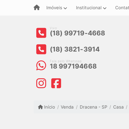
Imóveis
Institucional
Conta
Vivo
(18) 99719-4668
(18) 3821-3914
Fala pelo Whatssap
18 997194668
Início
Venda
Dracena - SP
Casa