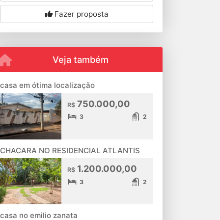
Fazer proposta
Veja também
casa em ótima localização
750.000,00
R$
3
2
CHACARA NO RESIDENCIAL ATLANTIS
1.200.000,00
R$
3
2
casa no emilio zanata