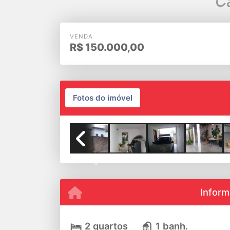
VENDA
R$
150.000,00
Fotos do imóvel
Previous
Inform
2 quartos
1 banh.