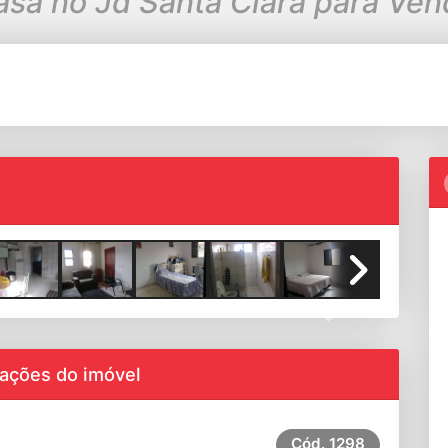
Casa no Jd Santa Clara para Ve
Next
ações do imóvel
Cód.
1298