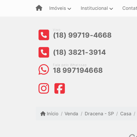
Imóveis
Institucional
Conta
Vivo
(18) 99719-4668
(18) 3821-3914
Fala pelo Whatssap
18 997194668
Início
Venda
Dracena - SP
Casa